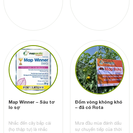
Map Winner – Sâu tơ
Đốm vòng không khó
lo sợ
– đã có Rota
Nhắc đến cây bắp cải
Mưa đầu mùa đánh dấu
(họ thập tự) là nhắc
sự chuyển tiếp của thời