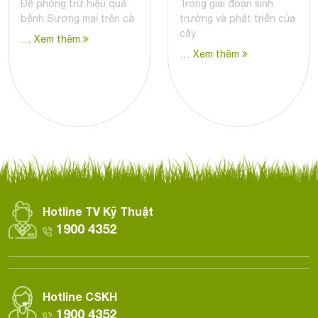
Để phòng trừ hiệu quả
Trong giai đoạn sinh
bệnh Sương mai trên cà
trưởng và phát triển của
cây
… Xem thêm
… Xem thêm
Hotline TV Kỹ Thuật
1900 4352
Hotline CSKH
1900 4352