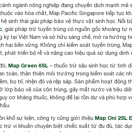
 cảnh ngành nông nghiệp đang chuyển dịch mạnh mẽ s
huộc vào hóa chất, Map Pacific Singapore tiếp tục khẳ
hệ sinh thái giải pháp bảo vệ thực vật sinh học. Nổi 
c
, giải pháp trừ tuyến trùng có nguồn gốc khoáng tự nhi
 ký tại Việt Nam và sở hữu sáng chế, mở ra hướng ti
ịch hại bền vững. Không chỉ kiểm soát tuyến trùng, M
t, phát triển bộ rễ và nâng cao hiệu quả sử dụng dinh
Map Green 6SL
đó,
– thuốc trừ sâu sinh học từ tinh dầ
an toàn, thân thiện môi trường trong kiểm soát các n
m, bọ trĩ, nhện đỏ và rệp sáp. Sản phẩm hoạt động th
ỡ lớp bảo vệ của côn trùng, gây mất nước và tiêu diệ
guy cơ kháng thuốc, không để lại tồn dư và phù hợp v
khẩu.
Map Oni 2SL E
n khổ sự kiện, công ty cũng giới thiệu
 trừ vi khuẩn chuyên biệt chiếc xuất từ đu đủ, tác dụ