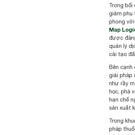
Trong bối
giảm phụ t
phong với 
Map Logi
được đăng
quản lý d
cải tạo đấ
Bên cạnh 
giải pháp 
như rầy mề
học, phá v
hạn chế n
sản xuất 
Trong khuô
pháp thuốc