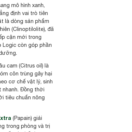
ang mô hình xanh,
ng định vai trò tiên
bật là dòng sản phẩm
ên (Clinoptilolite), đã
ếp cận mới trong
ap Logic còn góp phần
 dưỡng.
u cam (Citrus oil) là
hóm côn trùng gây hại
eo cơ chế vật lý, sinh
t nhanh. Đồng thời
ới tiêu chuẩn nông
xtra
(Papain) giải
ng trong phòng và trị