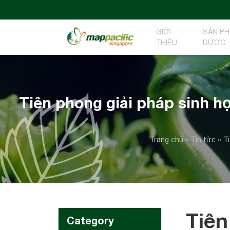
GIỚI
SẢN P
THIỆU
DƯỢC
Tiên phong giải pháp sinh h
Trang chủ
»
Tin tức
»
T
Tiên
Category