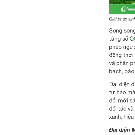
Giải pháp sin
Song song
tảng số
Q
phép ngườ
đồng thời
và phân ph
bạch, bảo 
Đại diện d
tự hào mà
đổi mới s
đối tác và
xanh, hiệu
Đại diện 