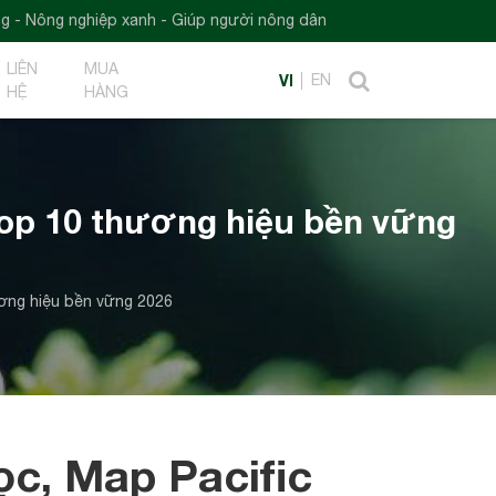
xanh - Giúp người nông dân
LIÊN
MUA
VI
EN
HỆ
HÀNG
 Top 10 thương hiệu bền vững
ương hiệu bền vững 2026
ọc, Map Pacific