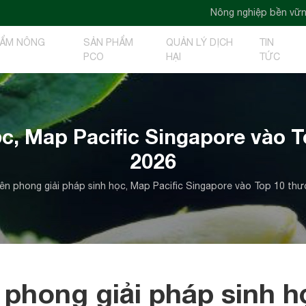
Nông nghiệp bền vững - Nông nghiệp 
HẨM NÔNG
SẢN PHẨM
QUẢN LÝ DỊCH
TIN
PCO
HẠI
TỨC
ọc, Map Pacific Singapore vào
2026
iên phong giải pháp sinh học, Map Pacific Singapore vào Top 10 th
 phong giải pháp sinh h