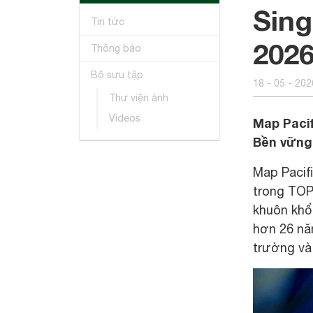
Sing
Tin tức
202
Thông báo
Bộ sưu tập
18 - 05 - 202
Thư viện ảnh
Videos
Map Paci
Bền vững 
Map Pacifi
trong TOP
khuôn khổ
hơn 26 năm
trường và 