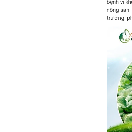
bệnh vi kh
nông sản.
trường, p